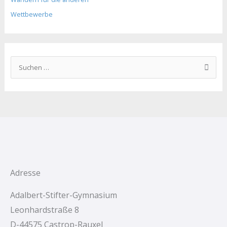
Wettbewerbe
S
u
c
h
e
n
n
a
c
Adresse
h
Adalbert-Stifter-Gymnasium
:
Leonhardstraße 8
D-44575 Castrop-Rauxel