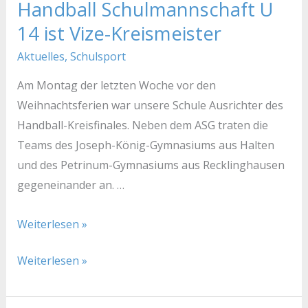
Handball Schulmannschaft U
Handball
Handball
Schulmannschaft
Schulmannschaft
14 ist Vize-Kreismeister
U
U
Aktuelles
,
Schulsport
14
14
Am Montag der letzten Woche vor den
ist
ist
Weihnachtsferien war unsere Schule Ausrichter des
Vize-
Vize-
Handball-Kreisfinales. Neben dem ASG traten die
Kreismeister
Kreismeister
Teams des Joseph-König-Gymnasiums aus Halten
und des Petrinum-Gymnasiums aus Recklinghausen
gegeneinander an. …
Weiterlesen »
Weiterlesen »