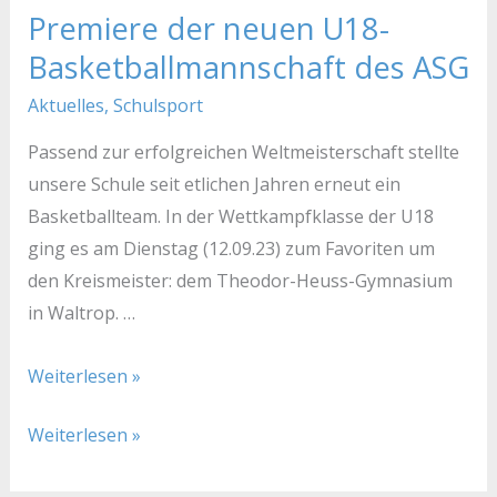
Premiere der neuen U18-
Premiere
Premiere
der
der
Basketballmannschaft des ASG
neuen
neuen
Aktuelles
,
Schulsport
U18-
U18-
Passend zur erfolgreichen Weltmeisterschaft stellte
Basketballmannschaft
Basketballmannschaft
unsere Schule seit etlichen Jahren erneut ein
des
des
Basketballteam. In der Wettkampfklasse der U18
ASG
ASG
ging es am Dienstag (12.09.23) zum Favoriten um
den Kreismeister: dem Theodor-Heuss-Gymnasium
in Waltrop. …
Weiterlesen »
Weiterlesen »