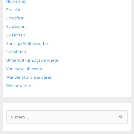
Norderney
Projekte
Schulfest
Schulsport
Skifahrten
Sonstige Wettbewerbe
SV-Fahrten
Unterricht für Zugewanderte
Vorlesewettbewerb
Wandern für die anderen
Wettbewerbe
S
u
c