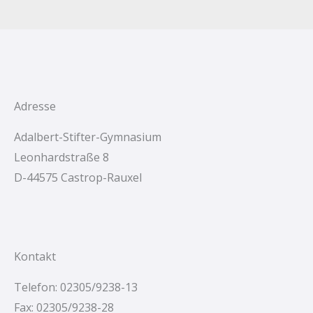
h
e
n
n
a
c
Adresse
h
Adalbert-Stifter-Gymnasium
:
Leonhardstraße 8
D-44575 Castrop-Rauxel
Kontakt
Telefon: 02305/9238-13
Fax: 02305/9238-28