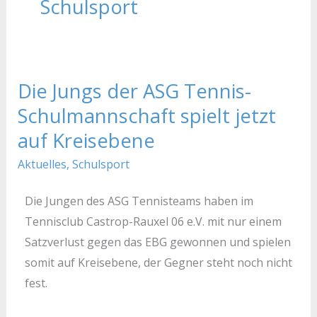
Schulsport
Die Jungs der ASG Tennis-
Die
Jungs
Schulmannschaft spielt jetzt
der
auf Kreisebene
ASG
Aktuelles
,
Schulsport
Tennis-
Schulmannschaft
Die Jungen des ASG Tennisteams haben im
spielt
Tennisclub Castrop-Rauxel 06 e.V. mit nur einem
jetzt
Satzverlust gegen das EBG gewonnen und spielen
auf
somit auf Kreisebene, der Gegner steht noch nicht
Kreisebene
fest.