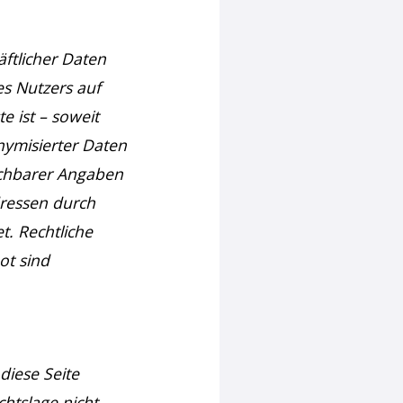
ftlicher Daten
es Nutzers auf
e ist – soweit
ymisierter Daten
ichbarer Angaben
dressen durch
t. Rechtliche
ot sind
diese Seite
htslage nicht,