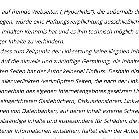
 auf fremde Webseiten („Hyperlinks“), die außerhalb d
gen, würde eine Haftungsverpflichtung ausschließlich 
n Inhalten Kenntnis hat und es ihm technisch möglich
ger Inhalte zu verhindern.
 dass zum Zeitpunkt der Linksetzung keine illegalen In
uf die aktuelle und zukünftige Gestaltung, die Inhalte
n Seiten hat der Autor keinerlei Einfluss. Deshalb dist
 aller verlinkten /verknüpften Seiten, die nach der Lin
le innerhalb des eigenen Internetangebotes gesetzten L
eingerichteten Gästebüchern, Diskussionsforen, Linkve
rmen von Datenbanken, auf deren Inhalt externe Schrei
nvollständige Inhalte und insbesondere für Schäden, di
ner Informationen entstehen, haftet allein der Anbiet