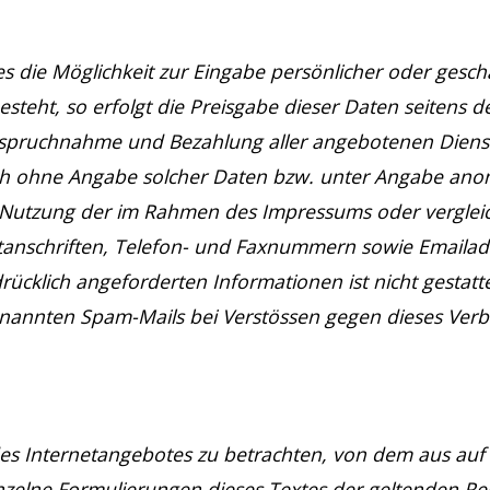
s die Möglichkeit zur Eingabe persönlicher oder geschä
steht, so erfolgt die Preisgabe dieser Daten seitens d
nanspruchnahme und Bezahlung aller angebotenen Dienst
ch ohne Angabe solcher Daten bzw. unter Angabe anon
e Nutzung der im Rahmen des Impressums oder vergle
stanschriften, Telefon- und Faxnummern sowie Emaila
ücklich angeforderten Informationen ist nicht gestatte
enannten Spam-Mails bei Verstössen gegen dieses Verb
 des Internetangebotes zu betrachten, von dem aus auf 
nzelne Formulierungen dieses Textes der geltenden Rec