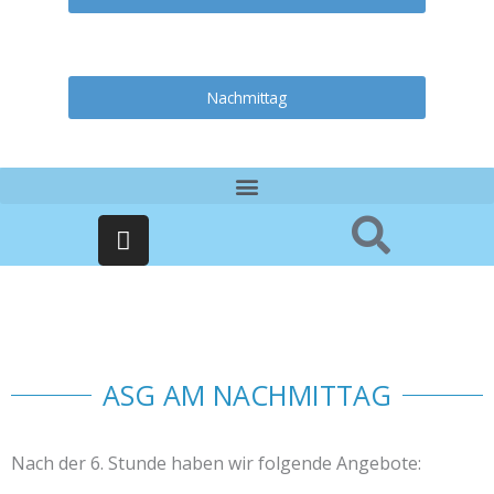
Nachmittag
I
n
s
t
a
g
r
ASG AM NACHMITTAG
a
m
Nach der 6. Stunde haben wir folgende Angebote: