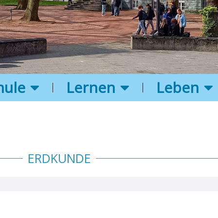
hule
Lernen
Leben
ERDKUNDE