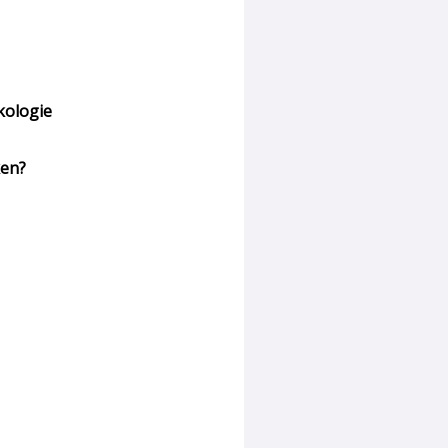
kologie
ken?