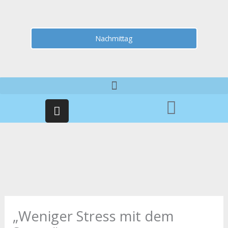
Nachmittag
I
n
s
t
a
g
r
a
m
„Weniger Stress mit dem