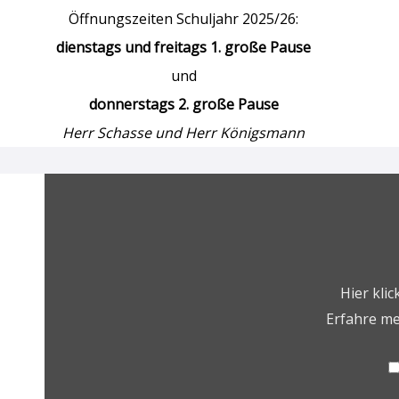
Öffnungszeiten Schuljahr 2025/26:
dienstags
und freitags
1. große Pause
und
donnerstags
2. große Pause
Herr Schasse und Herr Königsmann
„vimeo
Video
Player“
von
Vimeo
anzeigen
Hier kli
Erfahre me