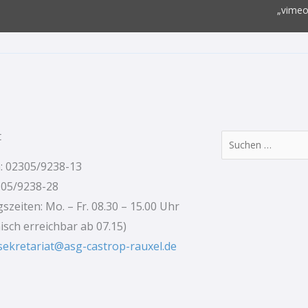
„vimeo
t
Suchen
nach:
: 02305/9238-13
305/9238-28
szeiten: Mo. – Fr. 08.30 – 15.00 Uhr
nisch erreichbar ab 07.15)
sekretariat@asg-castrop-rauxel.de