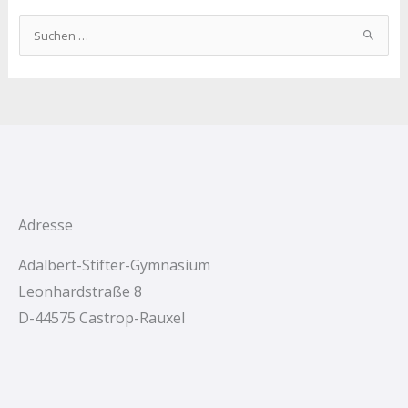
S
u
c
h
e
n
n
a
c
Adresse
h
Adalbert-Stifter-Gymnasium
:
Leonhardstraße 8
D-44575 Castrop-Rauxel