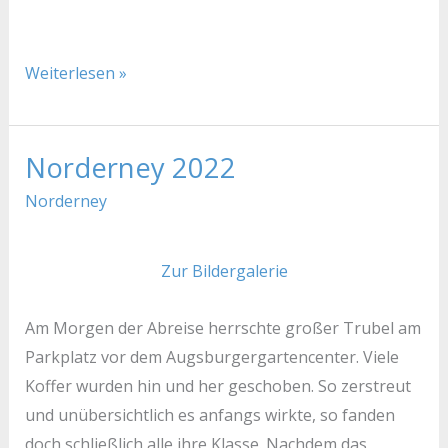
Weiterlesen »
Norderney 2022
Norderney
Norderney
2022
2022
Norderney
Zur Bildergalerie
Am Morgen der Abreise herrschte großer Trubel am
Parkplatz vor dem Augsburgergartencenter. Viele
Koffer wurden hin und her geschoben. So zerstreut
und unübersichtlich es anfangs wirkte, so fanden
doch schließlich alle ihre Klasse. Nachdem das