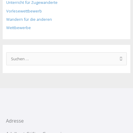
Unterricht für Zugewanderte
Vorlesewettbewerb
Wandern für die anderen
Wettbewerbe
S
u
c
h
e
n
n
a
c
Adresse
h