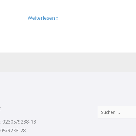
Weiterlesen »
t
Suchen
nach:
: 02305/9238-13
305/9238-28