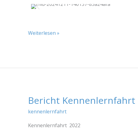
vorbei…
Weiterlesen »
Bericht Kennenlernfahrt 
Bericht
Kennenlernfahrt
kennenlernfahrt
Klasse
5
Kennenlernfahrt 2022
2022