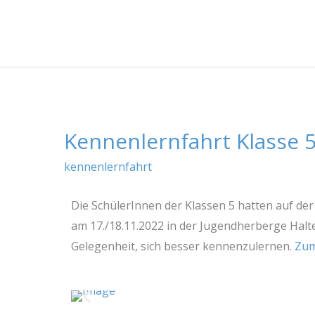
Kennenlernfahrt Klasse 
Kennenlernfahrt
Klasse
kennenlernfahrt
5
2022
Die SchülerInnen der Klassen 5 hatten auf de
am 17./18.11.2022 in der Jugendherberge Hal
Gelegenheit, sich besser kennenzulernen.
Zum