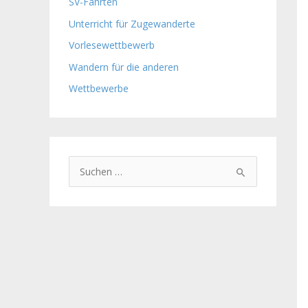
SV-Fahrten
Unterricht für Zugewanderte
Vorlesewettbewerb
Wandern für die anderen
Wettbewerbe
S
u
c
h
e
n
n