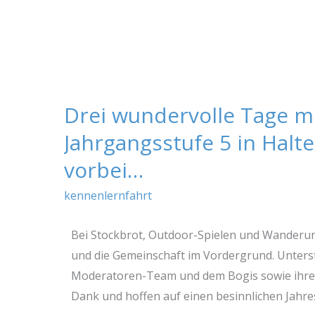
Drei wundervolle Tage m
Drei
wundervolle
Jahrgangsstufe 5 in Halt
Tage
vorbei…
mit
der
kennenlernfahrt
Jahrgangsstufe
5
Bei Stockbrot, Outdoor-Spielen und Wanderu
in
und die Gemeinschaft im Vordergrund. Unters
Haltern
Moderatoren-Team und dem Bogis sowie ihren
sind
Dank und hoffen auf einen besinnlichen Jahr
nun