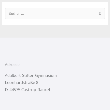
S
u
c
h
e
n
n
a
c
Adresse
h
Adalbert-Stifter-Gymnasium
:
Leonhardstraße 8
D-44575 Castrop-Rauxel