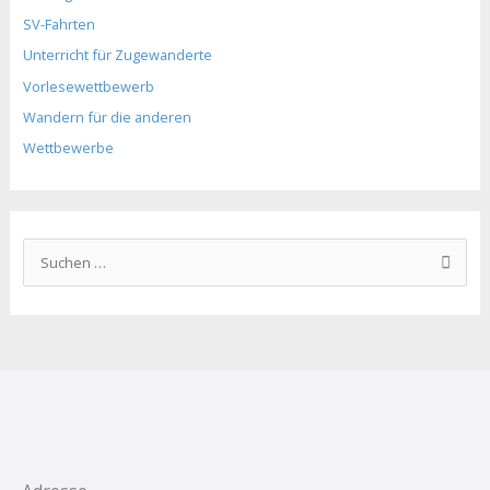
SV-Fahrten
Unterricht für Zugewanderte
Vorlesewettbewerb
Wandern für die anderen
Wettbewerbe
S
u
c
h
e
n
n
a
c