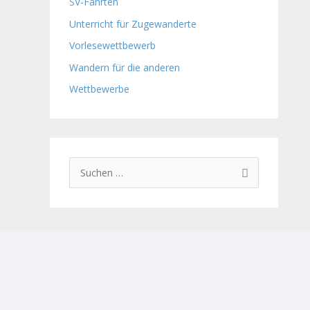
SV-Fahrten
Unterricht für Zugewanderte
Vorlesewettbewerb
Wandern für die anderen
Wettbewerbe
S
u
c
h
e
n
n