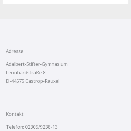
c
h
e
n
n
a
c
Adresse
h
Adalbert-Stifter-Gymnasium
:
Leonhardstraße 8
D-44575 Castrop-Rauxel
Kontakt
Telefon: 02305/9238-13