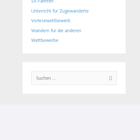
SV-Fahrten
Unterricht für Zugewanderte
Vorlesewettbewerb
Wandern für die anderen
Wettbewerbe
S
u
c
h
e
n
n