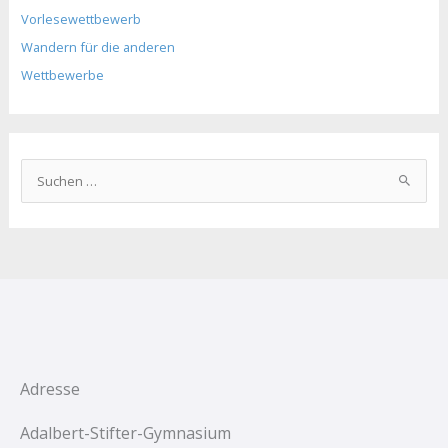
Vorlesewettbewerb
Wandern für die anderen
Wettbewerbe
S
u
c
h
e
n
n
a
c
Adresse
h
Adalbert-Stifter-Gymnasium
: