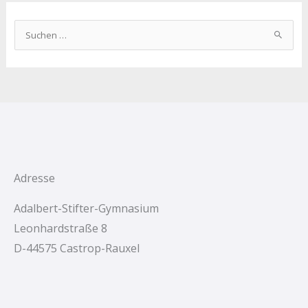
S
u
c
h
e
n
n
a
c
Adresse
h
Adalbert-Stifter-Gymnasium
:
Leonhardstraße 8
D-44575 Castrop-Rauxel