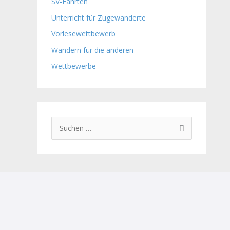
SV-Fahrten
Unterricht für Zugewanderte
Vorlesewettbewerb
Wandern für die anderen
Wettbewerbe
S
u
c
h
e
n
n