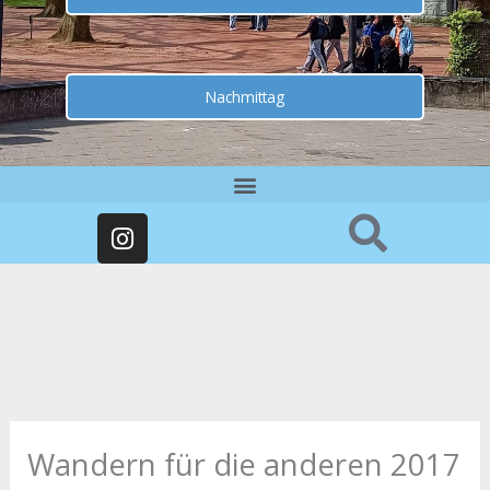
Nachmittag
I
n
s
t
a
g
r
a
m
Wandern für die anderen 2017