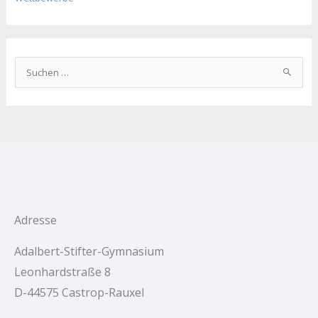
S
u
c
h
e
n
n
a
c
Adresse
h
Adalbert-Stifter-Gymnasium
:
Leonhardstraße 8
D-44575 Castrop-Rauxel