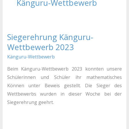
Känguru-Wettbewerb
Siegerehrung Känguru-
Siegerehrung
Siegerehrung
Känguru-
Känguru-
Wettbewerb 2023
Wettbewerb
Wettbewerb
Känguru-Wettbewerb
2023
2023
Beim Känguru-Wettbewerb 2023 konnten unsere
Schülerinnen und Schüler ihr mathematisches
Können unter Beweis gestellt. Die Sieger des
Wettbewerbs wurden in dieser Woche bei der
Siegerehrung geehrt.