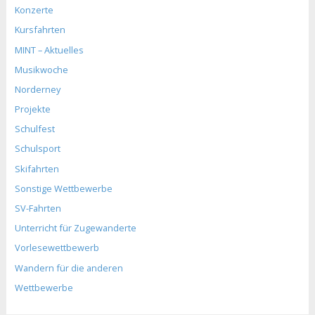
Konzerte
Kursfahrten
MINT – Aktuelles
Musikwoche
Norderney
Projekte
Schulfest
Schulsport
Skifahrten
Sonstige Wettbewerbe
SV-Fahrten
Unterricht für Zugewanderte
Vorlesewettbewerb
Wandern für die anderen
Wettbewerbe