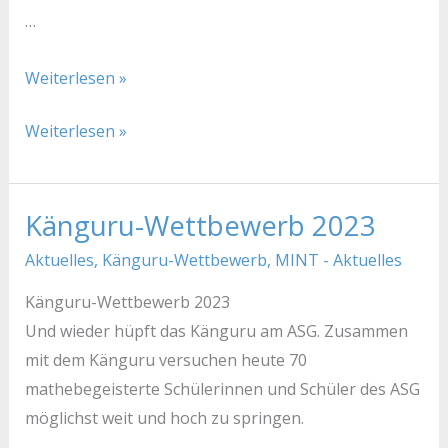
…
Weiterlesen »
Weiterlesen »
Känguru-Wettbewerb 2023
Känguru-
Känguru-
Wettbewerb
Wettbewerb
Aktuelles
,
Känguru-Wettbewerb
,
MINT - Aktuelles
2023
2023
Känguru-Wettbewerb 2023
Und wieder hüpft das Känguru am ASG. Zusammen
mit dem Känguru versuchen heute 70
mathebegeisterte Schülerinnen und Schüler des ASG
möglichst weit und hoch zu springen.
…