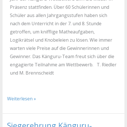
Präsenz stattfinden. Über 60 Schülerinnen und
Schüler aus allen Jahrgangsstufen haben sich
nach dem Unterricht in der 7. und 8. Stunde
getroffen, um knifflige Matheaufgaben,
Logikrätsel und Knobeleien zu lösen. Wie immer
warten viele Preise auf die Gewinnerinnen und
Gewinner. Das Känguru-Team freut sich über die
engagierte Teilnahme am Wettbewerb. T. Riedler
und M. Brennscheidt
Weiterlesen »
Siegerehrung Känguru-
Siegerehrung