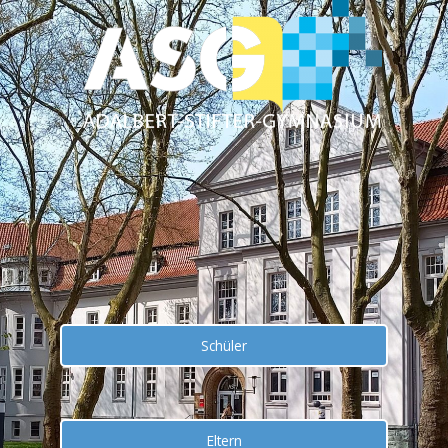
Zum
Inhalt
springen
Schüler
Eltern