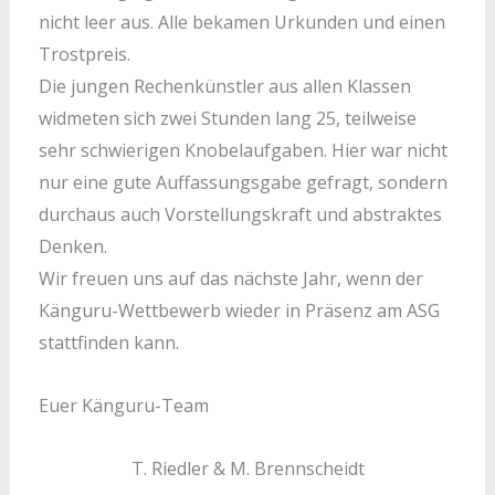
nicht leer aus. Alle bekamen Urkunden und einen
Trostpreis.
Die jungen Rechenkünstler aus allen Klassen
widmeten sich zwei Stunden lang 25, teilweise
sehr schwierigen Knobelaufgaben. Hier war nicht
nur eine gute Auffassungsgabe gefragt, sondern
durchaus auch Vorstellungskraft und abstraktes
Denken.
Wir freuen uns auf das nächste Jahr, wenn der
Känguru-Wettbewerb wieder in Präsenz am ASG
stattfinden kann.
Euer Känguru-Team
T. Riedler & M. Brennscheidt