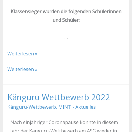
Klassensieger wurden die folgenden Schülerinnen
und Schüler:
…
Weiterlesen »
Weiterlesen »
Känguru Wettbewerb 2022
Känguru
Wettbewerb
Känguru-Wettbewerb
,
MINT - Aktuelles
2022
Nach einjähriger Coronapause konnte in diesem
Jahr der Känguru-Wettbewerb am ASG wieder in