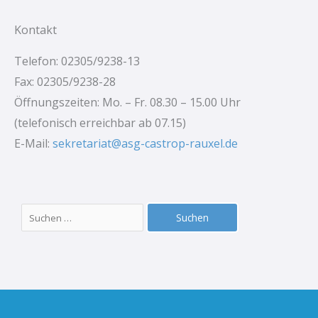
Kontakt
Telefon: 02305/9238-13
Fax: 02305/9238-28
Öffnungszeiten: Mo. – Fr. 08.30 – 15.00 Uhr
(telefonisch erreichbar ab 07.15)
E-Mail:
sekretariat@asg-castrop-rauxel.de
Suchen
nach: