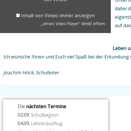
Unters
dabei d
Inhalt von Vimeo immer anzeigen
eigenst
„vimeo Video Player“ direkt öffnen
auf das
Leben un
Ich wünsche Ihnen und Euch viel Spaß bei der Erkundung
Joachim Höck, Schulleiter
Die
nächsten Termine
02.09.
Schulbeginn
04.09.
Lehrerausflug,