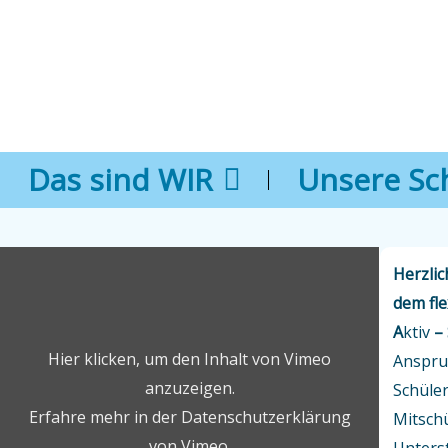
Das sind WIR
Unsere Sc
„vimeo
Video
Herzli
Player“
von
dem fle
Vimeo
anzeigen
A
ktiv
– 
Hier klicken, um den Inhalt von Vimeo
Anspruc
anzuzeigen.
Schüle
Erfahre mehr in der
Datenschutzerklärung
Mitschü
von Vimeo
.