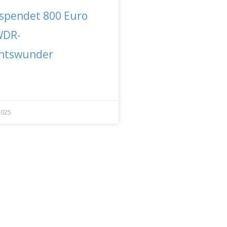
spendet 800 Euro
WDR-
htswunder
2025