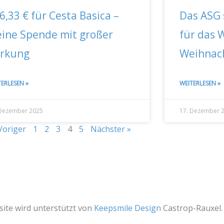
6,33 € für Cesta Basica –
Das ASG 
eine Spende mit großer
für das 
rkung
Weihnac
TERLESEN »
WEITERLESEN »
 Dezember 2025
17. Dezember 
Voriger
1
2
3
4
5
Nächster »
site wird unterstützt von
Keepsmile Design
Castrop-Rauxel.