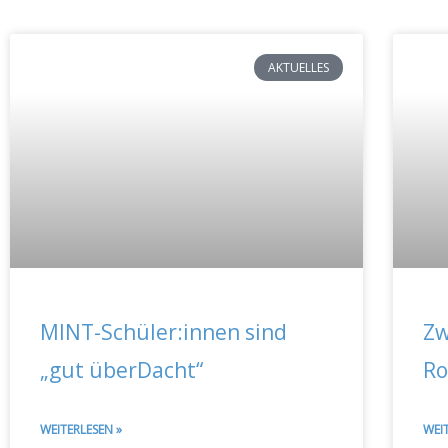
AKTUELLES
MINT-Schüler:innen sind
Zw
„gut überDacht“
R
WEITERLESEN »
WEI