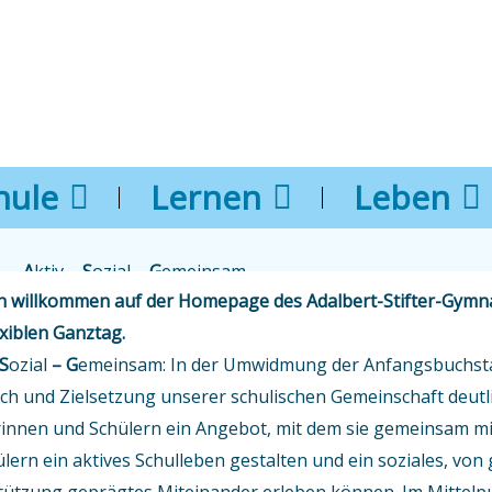
hule
Lernen
Leben
A
ktiv –
S
ozial –
G
emeinsam
ch willkommen auf der Homepage des Adalbert-Stifter-Gym
xiblen Ganztag.
S
ozial
– G
emeinsam: In der Umwidmung der Anfangsbuchst
h und Zielsetzung unserer schulischen Gemeinschaft deutli
rinnen und Schülern ein Angebot, mit dem sie gemeinsam mi
lern ein aktives Schulleben gestalten und ein soziales, vo