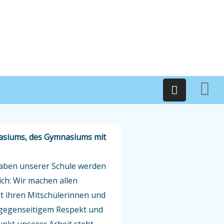
I
n
s
t
a
g
nasiums, des Gymnasiums mit
r
a
aben unserer Schule werden
m
ch: Wir machen allen
t ihren Mitschülerinnen und
n gegenseitigem Respekt und